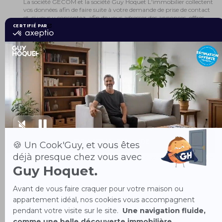
La société GECOM et la société Guy Hoquet L'immobilier collectent
vos données afin de faire suite à votre demande de prise de contact
et, si vous y consentez, afin de vous adresser des annonces, offres
promotionnelles, newsletters et actualités du réseau Guy Hoquet.
Vous disposez du droit d'accès, de rectification, de limitation, à la
portabilité, d'opposition, d'effacement, droit de retirer votre
consentement à tout moment, droit de définir des directives quant
au sort de vos données post-mortem ainsi que du droit d'introduire
une réclamation auprès de la CNIL. Pour en savoir plus sur la
protection des données à caractère personnel, les traitements que
nous effectuons et les modalités d'exercice de vos droits, vous
pouvez consulter notre
Politique de confidentialité.
Je consens à ce que la société GECOM et la société GUY HOQUET
L’IMMOBILIER transmettent mes données à leurs partenaires
commerciaux afin qu’ils me contactent par mail
Ce site est protégé par reCAPTCHA et Google
Politique de confidentialité
et
Conditions d'utilisation
.
La société GECOM et la société GUY HOQUET L’IMMOBILIER, sont
responsables conjoints de traitement et collectent les données afin de faire
suite à votre demande de prise de contact sur la base de votre
consentement et, si vous y consentez expressément en cochant la case à
cet effet, afin de vous adresser des newsletters, actualités, annonces et
offres promotionnelles du réseau GUY HOQUET L’IMMOBILIER. Si vous